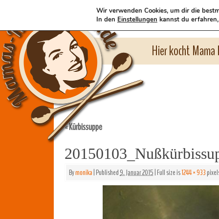
Wir verwenden Cookies, um dir die bestm
In den
Einstellungen
kannst du erfahren,
Hier kocht Mama l
Kürbissuppe
«
20150103_Nußkürbissu
By
monika
|
Published
9. Januar 2015
|
Full size is
1244 × 933
pixel