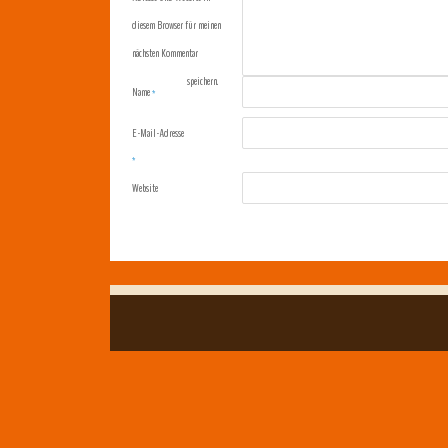
diesem Browser für meinen
nächsten Kommentar
speichern.
Name
*
E-Mail-Adresse
*
Website