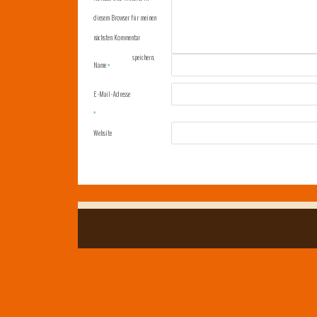
diesem Browser für meinen
nächsten Kommentar
speichern.
Name
*
E-Mail-Adresse
*
Website