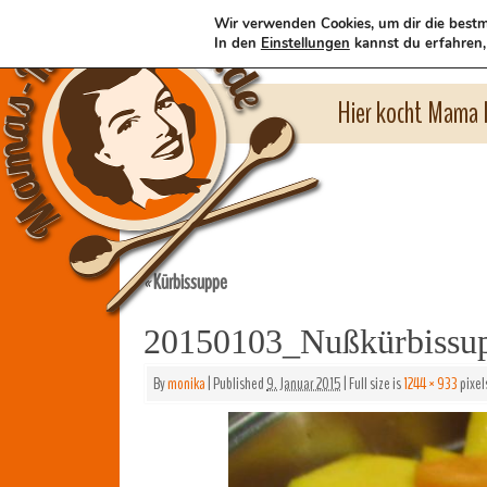
Wir verwenden Cookies, um dir die bestm
In den
Einstellungen
kannst du erfahren,
Hier kocht Mama l
Kürbissuppe
«
20150103_Nußkürbissu
By
monika
|
Published
9. Januar 2015
|
Full size is
1244 × 933
pixel