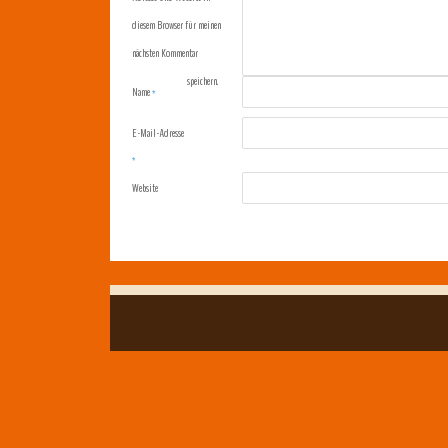
diesem Browser für meinen
nächsten Kommentar
speichern.
Name
*
E-Mail-Adresse
*
Website