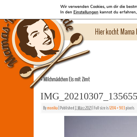
Wir verwenden Cookies, um dir die bestm
In den
Einstellungen
kannst du erfahren,
Hier kocht Mama l
Milchmädchen Eis mit Zimt
«
IMG_20210307_13565
By
monika
|
Published
7. März 2021
|
Full size is
1204 × 903
pixels