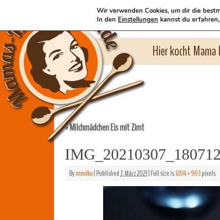
Wir verwenden Cookies, um dir die bestm
In den
Einstellungen
kannst du erfahren,
Hier kocht Mama l
Milchmädchen Eis mit Zimt
«
IMG_20210307_18071
By
monika
|
Published
7. März 2021
|
Full size is
1204 × 903
pixels