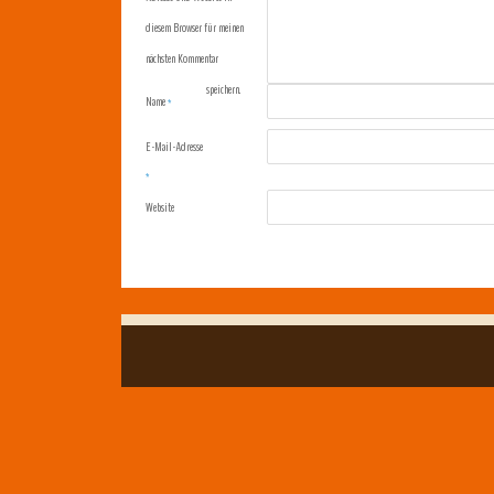
diesem Browser für meinen
nächsten Kommentar
speichern.
Name
*
E-Mail-Adresse
*
Website