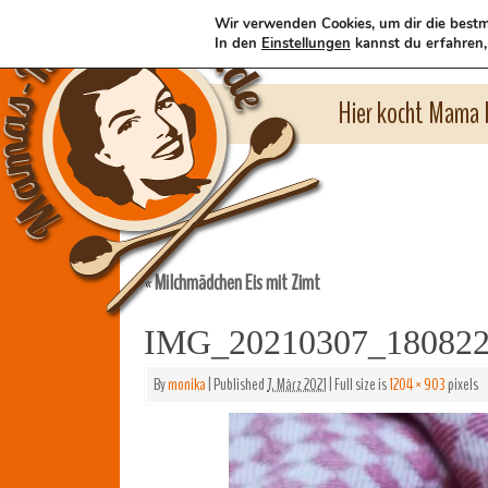
Wir verwenden Cookies, um dir die bestm
In den
Einstellungen
kannst du erfahren,
Hier kocht Mama l
Milchmädchen Eis mit Zimt
«
IMG_20210307_18082
By
monika
|
Published
7. März 2021
|
Full size is
1204 × 903
pixels