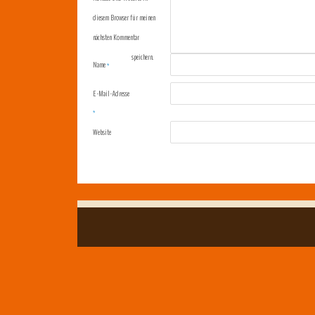
diesem Browser für meinen
nächsten Kommentar
speichern.
Name
*
E-Mail-Adresse
*
Website