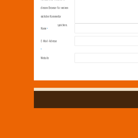
diesem Browser für meinen
nächsten Kommentar
speichern.
Name
*
E-Mail-Adresse
*
Website