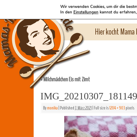
Wir verwenden Cookies, um dir die bestm
In den
Einstellungen
kannst du erfahren,
Hier kocht Mama l
Milchmädchen Eis mit Zimt
«
IMG_20210307_18114
By
monika
|
Published
7. März 2021
|
Full size is
1204 × 903
pixels