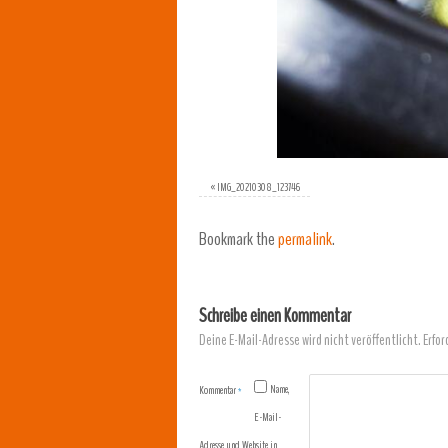
«
IMG_20210308_123746
Bookmark the
permalink
.
Schreibe einen Kommentar
Deine E-Mail-Adresse wird nicht veröffentlicht.
Erfor
Name,
Kommentar
*
E-Mail-
Adresse und Website in