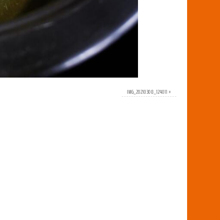
IMG_20210308_124011
»