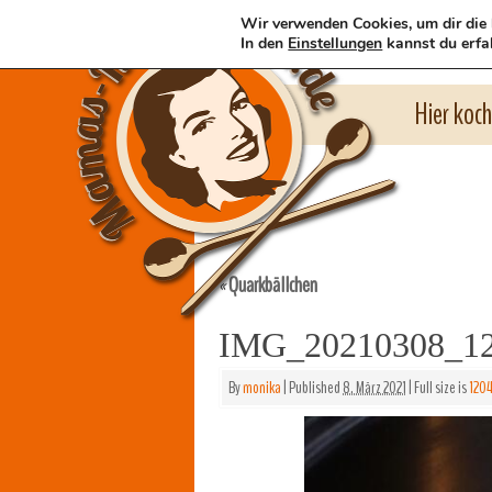
Wir verwenden Cookies, um dir die 
In den
Einstellungen
kannst du erfa
Hier koc
Quarkbällchen
«
IMG_20210308_1
By
monika
|
Published
8. März 2021
|
Full size is
1204