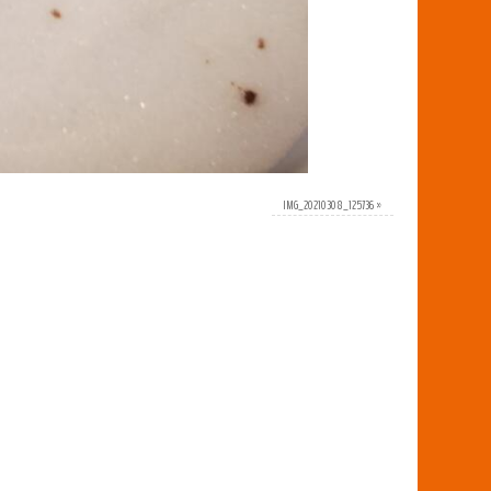
IMG_20210308_125736
»