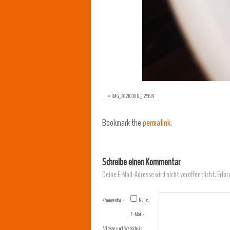
«
IMG_20210308_125619
Bookmark the
permalink
.
Schreibe einen Kommentar
Deine E-Mail-Adresse wird nicht veröffentlicht.
Erfor
Name,
Kommentar
*
E-Mail-
Adresse und Website in