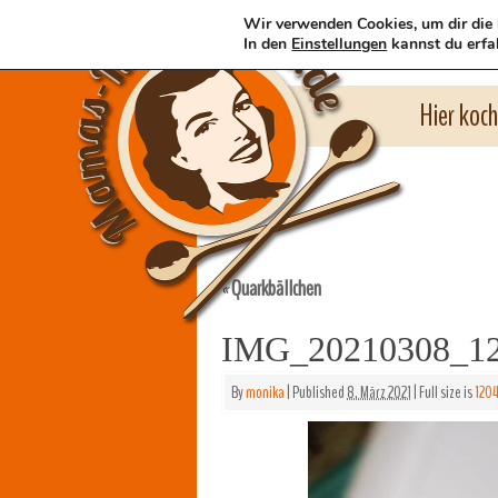
Wir verwenden Cookies, um dir die 
In den
Einstellungen
kannst du erfa
Hier koc
Quarkbällchen
«
IMG_20210308_1
By
monika
|
Published
8. März 2021
|
Full size is
1204