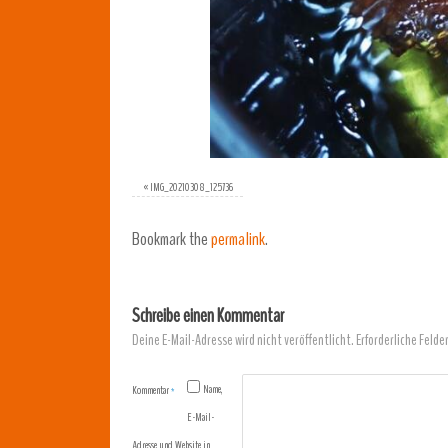
«
IMG_20210308_125736
Bookmark the
permalink
.
Schreibe einen Kommentar
Deine E-Mail-Adresse wird nicht veröffentlicht.
Erforderliche Felde
Name,
Kommentar
*
E-Mail-
Adresse und Website in