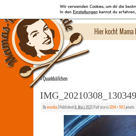
Wir verwenden Cookies, um dir die bestm
In den
Einstellungen
kannst du erfahren,
Hier kocht Mama l
Quarkbällchen
«
IMG_20210308_13034
By
monika
|
Published
8. März 2021
|
Full size is
1204 × 903
pixels