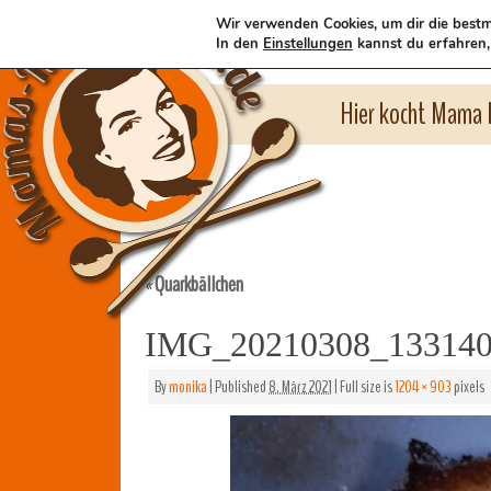
Wir verwenden Cookies, um dir die bestm
In den
Einstellungen
kannst du erfahren,
Hier kocht Mama l
Quarkbällchen
«
IMG_20210308_13314
By
monika
|
Published
8. März 2021
|
Full size is
1204 × 903
pixels