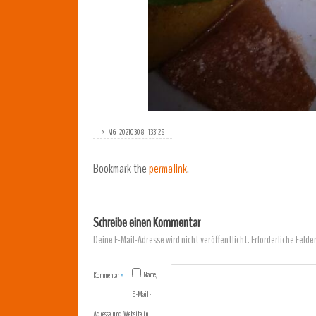
«
IMG_20210308_133128
Bookmark the
permalink
.
Schreibe einen Kommentar
Deine E-Mail-Adresse wird nicht veröffentlicht.
Erforderliche Felde
Name,
Kommentar
*
E-Mail-
Adresse und Website in