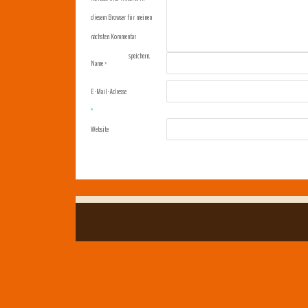
diesem Browser für meinen
nächsten Kommentar
speichern.
Name
*
E-Mail-Adresse
*
Website