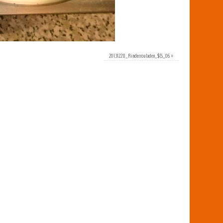
20131228_Rinderrouladen_$(S_06
»