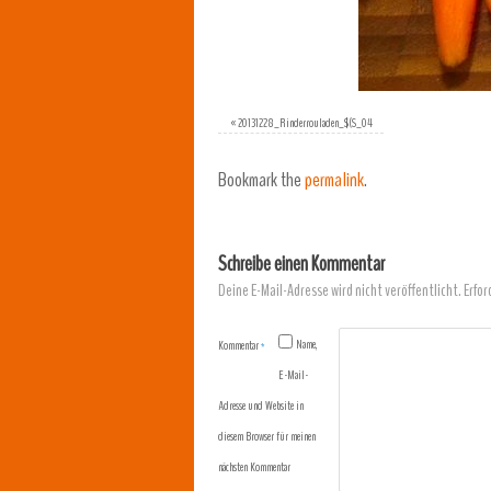
«
20131228_Rinderrouladen_$(S_04
Bookmark the
permalink
.
Schreibe einen Kommentar
Deine E-Mail-Adresse wird nicht veröffentlicht.
Erfor
Name,
Kommentar
*
E-Mail-
Adresse und Website in
diesem Browser für meinen
nächsten Kommentar