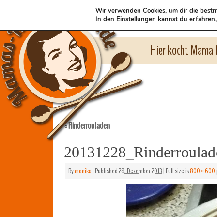
Wir verwenden Cookies, um dir die bestm
In den
Einstellungen
kannst du erfahren,
Hier kocht Mama l
Rinderrouladen
«
20131228_Rinderroula
By
monika
|
Published
28. Dezember 2013
|
Full size is
800 × 600