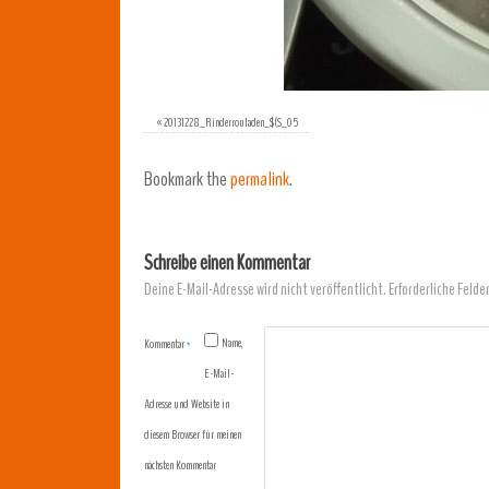
«
20131228_Rinderrouladen_$(S_05
Bookmark the
permalink
.
Schreibe einen Kommentar
Deine E-Mail-Adresse wird nicht veröffentlicht.
Erforderliche Felde
Name,
Kommentar
*
E-Mail-
Adresse und Website in
diesem Browser für meinen
nächsten Kommentar