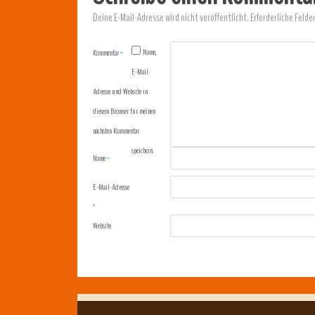
Deine E-Mail-Adresse wird nicht veröffentlicht.
Erforderliche Felde
Name,
Kommentar
*
E-Mail-
Adresse und Website in
diesem Browser für meinen
nächsten Kommentar
speichern.
Name
*
E-Mail-Adresse
*
Website