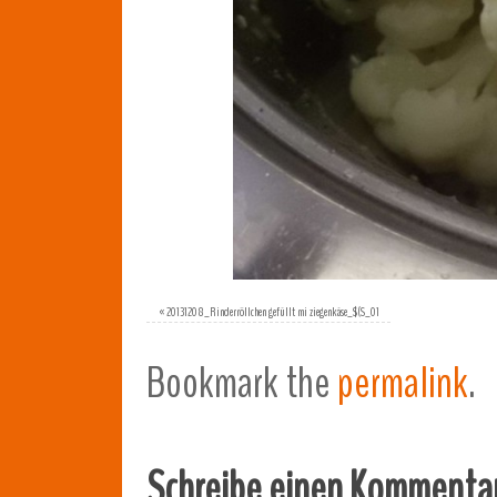
«
20131208_Rinderröllchen gefüllt mi ziegenkäse_$(S_01
Bookmark the
permalink
.
Schreibe einen Kommenta