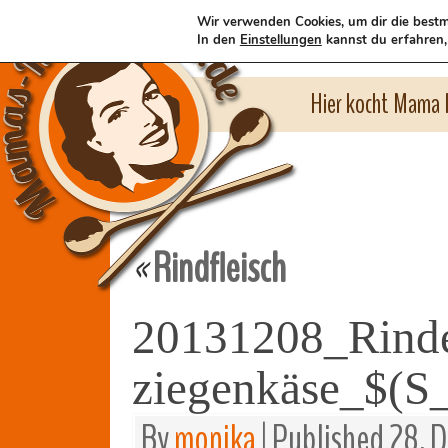
Wir verwenden Cookies, um dir die bestm
In den
Einstellungen
kannst du erfahren,
Hier kocht Mama l
Rindfleisch
«
20131208_Rinder
ziegenkäse_$(S
By
monika
|
Published
28. 