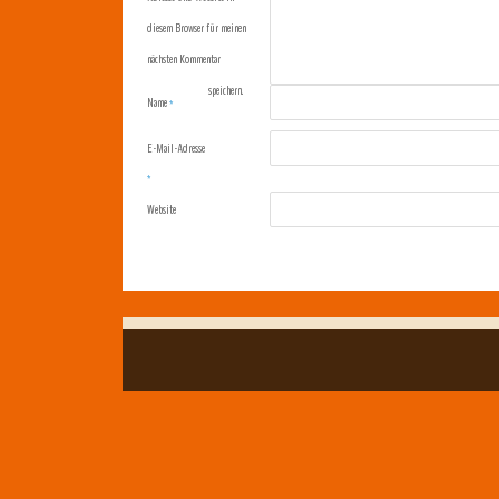
diesem Browser für meinen
nächsten Kommentar
speichern.
Name
*
E-Mail-Adresse
*
Website