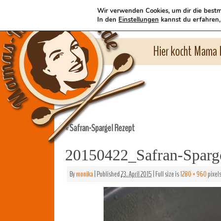
Wir verwenden Cookies, um dir die bestm
In den
Einstellungen
kannst du erfahren,
Hier kocht Mama l
Safran-Spargel Rezept
«
20150422_Safran-Spar
By
monika
|
Published
23. April 2015
|
Full size is
1280 × 960
pixel