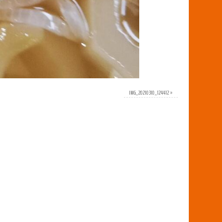
IMG_20210310_124412
»