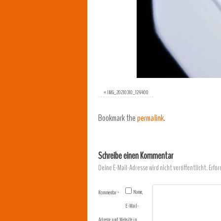
«
IMG_20210310_124400
Bookmark the
permalink
.
Schreibe einen Kommentar
Deine E-Mail-Adresse wird nicht veröffentlicht.
Erfor
Name,
Kommentar
*
E-Mail-
Adresse und Website in