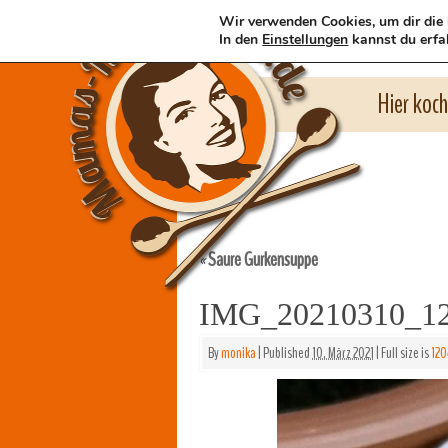
Wir verwenden Cookies, um dir die 
In den
Einstellungen
kannst du erfa
Hier koc
Saure Gurkensuppe
«
IMG_20210310_1
By
monika
|
Published
10. März 2021
|
Full size is
120