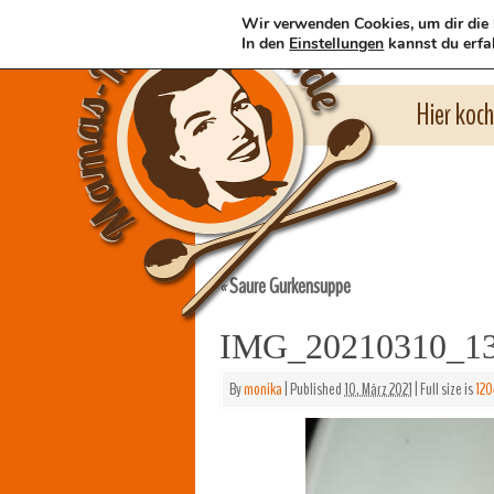
Wir verwenden Cookies, um dir die 
In den
Einstellungen
kannst du erfa
Hier koc
Saure Gurkensuppe
«
IMG_20210310_1
By
monika
|
Published
10. März 2021
|
Full size is
120