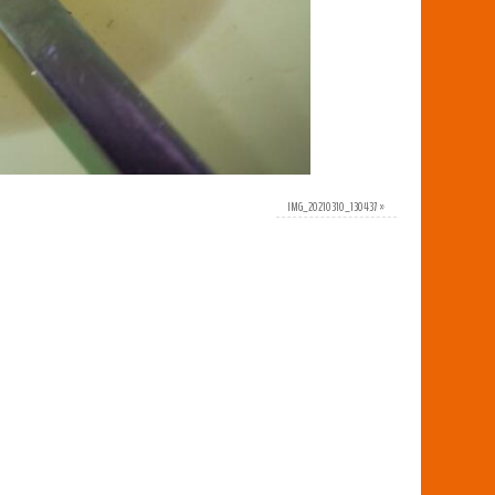
IMG_20210310_130437
»