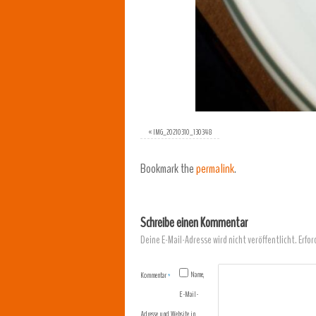
«
IMG_20210310_130348
Bookmark the
permalink
.
Schreibe einen Kommentar
Deine E-Mail-Adresse wird nicht veröffentlicht.
Erfor
Name,
Kommentar
*
E-Mail-
Adresse und Website in