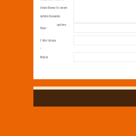
diesem Browser für meinen
nächsten Kommentar
speichern.
Name
*
E-Mail-Adresse
*
Website