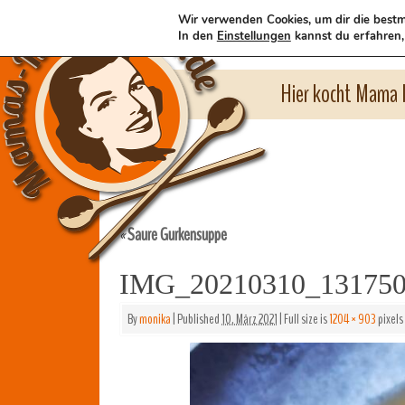
Wir verwenden Cookies, um dir die bestm
In den
Einstellungen
kannst du erfahren,
Hier kocht Mama l
Saure Gurkensuppe
«
IMG_20210310_13175
By
monika
|
Published
10. März 2021
|
Full size is
1204 × 903
pixels