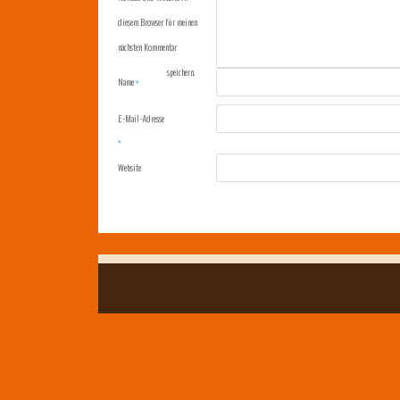
diesem Browser für meinen
nächsten Kommentar
speichern.
Name
*
E-Mail-Adresse
*
Website