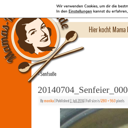
Wir verwenden Cookies, um dir die bestm
In den
Einstellungen
kannst du erfahren,
Hier kocht Mama l
Senfsoße
«
20140704_Senfeier_000
By
monika
|
Published
7. Juli 2014
|
Full size is
1280 × 960
pixels