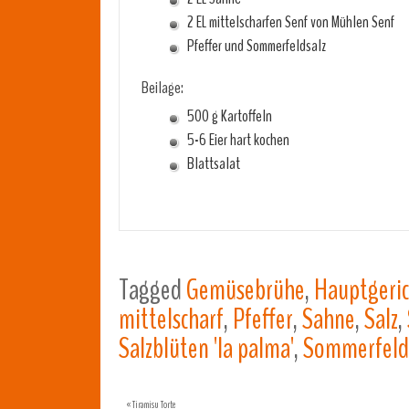
2 EL mittelscharfen Senf von Mühlen Senf
Pfeffer und Sommerfeldsalz
Beilage:
500 g Kartoffeln
5-6 Eier hart kochen
Blattsalat
Tagged
Gemüsebrühe
,
Hauptgeri
mittelscharf
,
Pfeffer
,
Sahne
,
Salz
,
Salzblüten 'la palma'
,
Sommerfeld
«
Tiramisu Torte