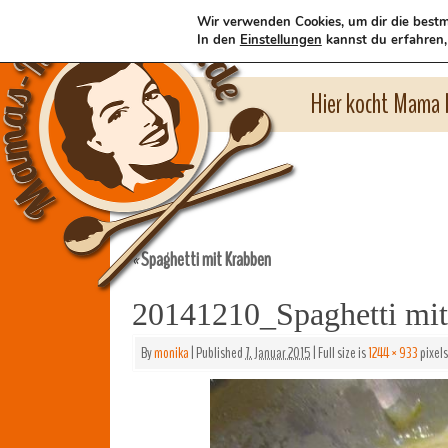
Wir verwenden Cookies, um dir die bestm
In den
Einstellungen
kannst du erfahren,
Hier kocht Mama l
Spaghetti mit Krabben
«
20141210_Spaghetti mi
By
monika
|
Published
7. Januar 2015
|
Full size is
1244 × 933
pixels