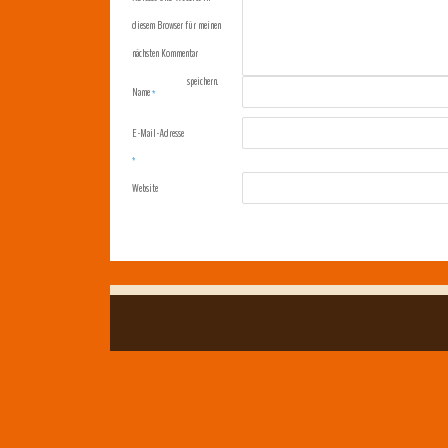
diesem Browser für meinen
nächsten Kommentar
speichern.
Name
*
E-Mail-Adresse
*
Website