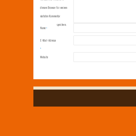
diesem Browser für meinen
nächsten Kommentar
speichern.
Name
*
E-Mail-Adresse
*
Website