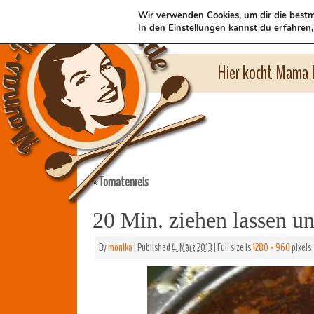
Wir verwenden Cookies, um dir die bestm
In den
Einstellungen
kannst du erfahren,
Hier kocht Mama l
Tomatenreis
«
20 Min. ziehen lassen u
By
monika
|
Published
4. März 2013
|
Full size is
1280 × 960
pixels