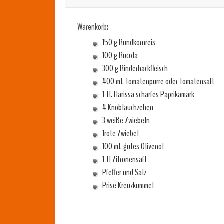
Warenkorb:
150 g Rundkornreis
100 g Rucola
300 g Rinderhackfleisch
400 ml. Tomatenpürre oder Tomatensaft
1 Tl. Harissa scharfes Paprikamark
4 Knoblauchzehen
3 weiße Zwiebeln
1rote Zwiebel
100 ml. gutes Olivenöl
1 Tl Zitronensaft
Pfeffer und Salz
Prise Kreuzkümmel