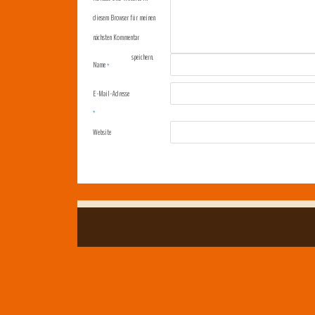
diesem Browser für meinen
nächsten Kommentar
speichern.
Name
*
E-Mail-Adresse
*
Website