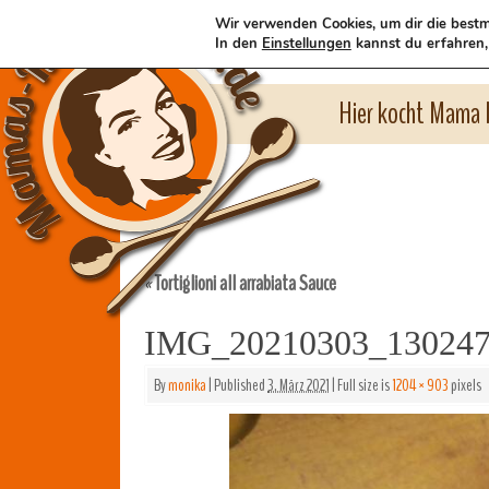
Wir verwenden Cookies, um dir die bestm
In den
Einstellungen
kannst du erfahren,
Hier kocht Mama l
Tortiglioni all arrabiata Sauce
«
IMG_20210303_13024
By
monika
|
Published
3. März 2021
|
Full size is
1204 × 903
pixels