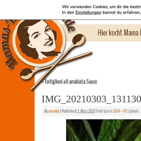
Wir verwenden Cookies, um dir die bestm
In den
Einstellungen
kannst du erfahren,
Hier kocht Mama l
Tortiglioni all arrabiata Sauce
«
IMG_20210303_13113
By
monika
|
Published
3. März 2021
|
Full size is
1204 × 903
pixels