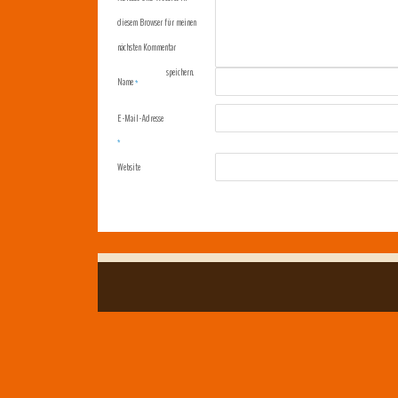
diesem Browser für meinen
nächsten Kommentar
speichern.
Name
*
E-Mail-Adresse
*
Website