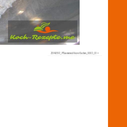
20140917_Pflaumenvollkorn Kuchen_0003_01
»