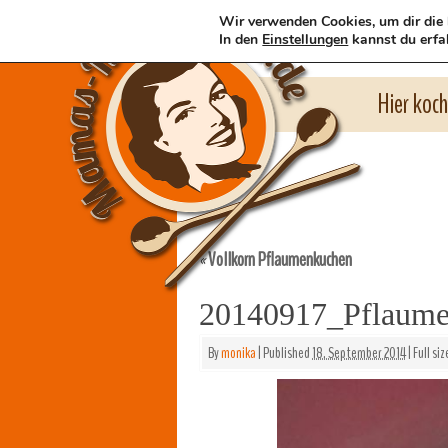
Wir verwenden Cookies, um dir die 
In den
Einstellungen
kannst du erfa
Hier koc
Vollkorn Pflaumenkuchen
«
20140917_Pflaume
By
monika
|
Published
18. September 2014
|
Full siz