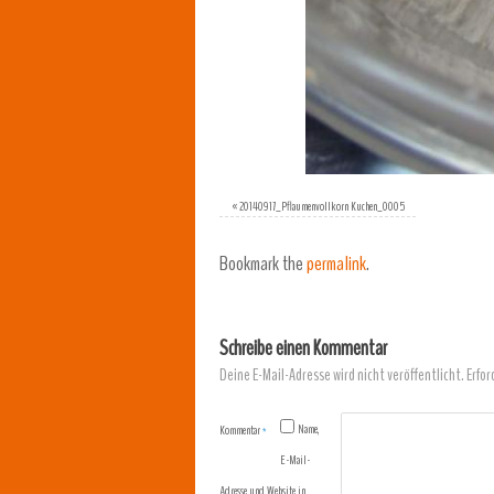
«
20140917_Pflaumenvollkorn Kuchen_0005
Bookmark the
permalink
.
Schreibe einen Kommentar
Deine E-Mail-Adresse wird nicht veröffentlicht.
Erfor
Name,
Kommentar
*
E-Mail-
Adresse und Website in