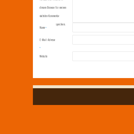
diesem Browser für meinen
nächsten Kommentar
speichern.
Name
*
E-Mail-Adresse
*
Website