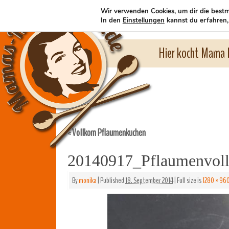
Wir verwenden Cookies, um dir die bestm
In den
Einstellungen
kannst du erfahren,
Hier kocht Mama l
Vollkorn Pflaumenkuchen
«
20140917_Pflaumenvol
By
monika
|
Published
18. September 2014
|
Full size is
1280 × 96