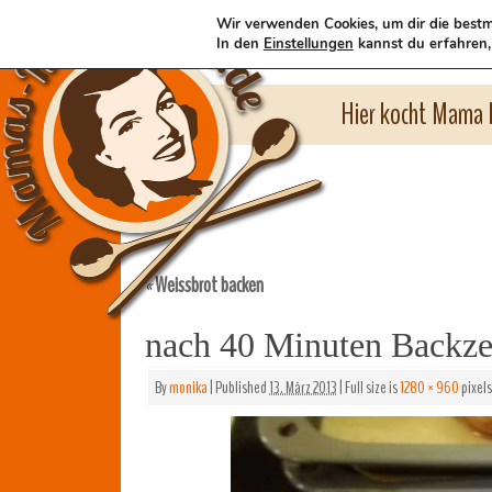
Wir verwenden Cookies, um dir die bestm
In den
Einstellungen
kannst du erfahren,
Hier kocht Mama l
Weissbrot backen
«
nach 40 Minuten Backze
By
monika
|
Published
13. März 2013
|
Full size is
1280 × 960
pixels