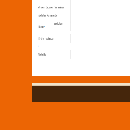
diesem Browser für meinen
nächsten Kommentar
speichern.
Name
*
E-Mail-Adresse
*
Website