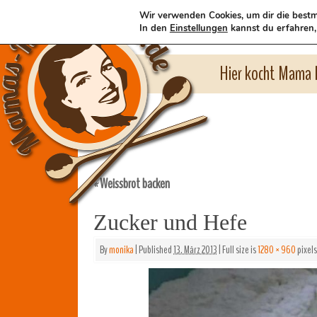
Wir verwenden Cookies, um dir die bestm
In den
Einstellungen
kannst du erfahren,
Hier kocht Mama l
Weissbrot backen
«
Zucker und Hefe
By
monika
|
Published
13. März 2013
|
Full size is
1280 × 960
pixels