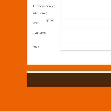
diesem Browser für meinen
nächsten Kommentar
speichern.
Name
*
E-Mail-Adresse
*
Website