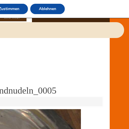
Zustimmen
Ablehnen
über mich
andnudeln_0005