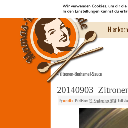
Wir verwenden Cookies, um dir die 
In den
Einstellungen
kannst du erfa
Hier koc
Zitronen-Bechamel-Sauce
«
20140903_Zitronen
By
monika
|
Published
19. September 2014
|
Full siz