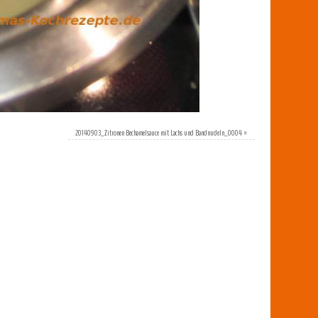
20140903_Zitronen Bechamelsauce mit Lachs und Bandnudeln_0004
»