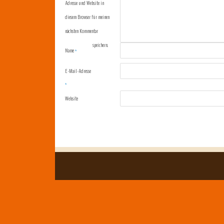
Adresse und Website in
diesem Browser für meinen
nächsten Kommentar
speichern.
Name
*
E-Mail-Adresse
*
Website