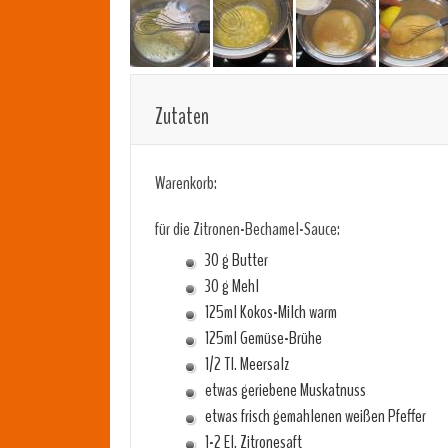
Zutaten
Warenkorb:
für die Zitronen-Bechamel-Sauce:
30 g Butter
30 g Mehl
125ml Kokos-Milch warm
125ml Gemüse-Brühe
1/2 Tl. Meersalz
etwas geriebene Muskatnuss
etwas frisch gemahlenen weißen Pfeffer
1-2 El. Zitronesaft