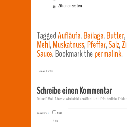
Zitronenzesten
Tagged
Aufläufe
,
Beilage
,
Butter
,
Mehl
,
Muskatnuss
,
Pfeffer
,
Salz
,
Z
Sauce
.
Bookmark the
permalink
.
«
Apfelkuchen
Schreibe einen Kommentar
Deine E-Mail-Adresse wird nicht veröffentlicht.
Erforderliche Felder
Name,
Kommentar
*
E-Mail-