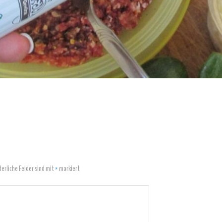
derliche Felder sind mit
*
markiert