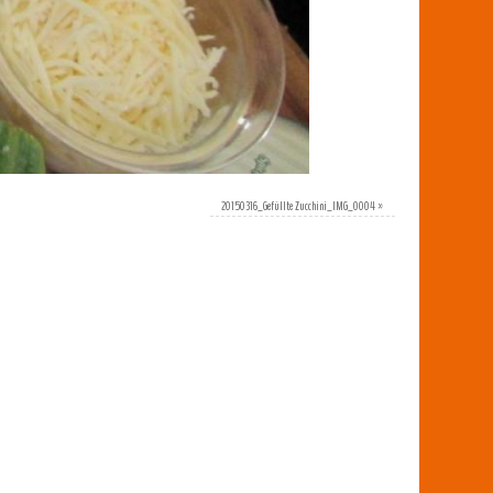
20150316_Gefüllte Zucchini_IMG_0004
»