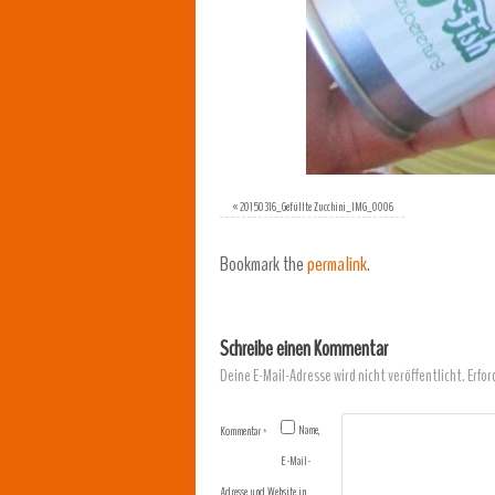
«
20150316_Gefüllte Zucchini_IMG_0006
Bookmark the
permalink
.
Schreibe einen Kommentar
Deine E-Mail-Adresse wird nicht veröffentlicht.
Erfor
Name,
Kommentar
*
E-Mail-
Adresse und Website in