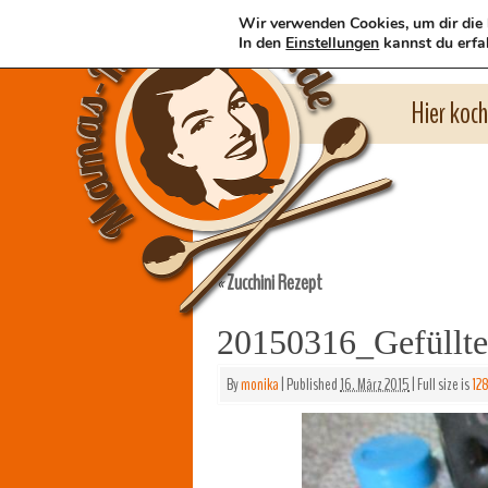
Wir verwenden Cookies, um dir die 
In den
Einstellungen
kannst du erfa
Hier koc
Zucchini Rezept
«
20150316_Gefüllt
By
monika
|
Published
16. März 2015
|
Full size is
12