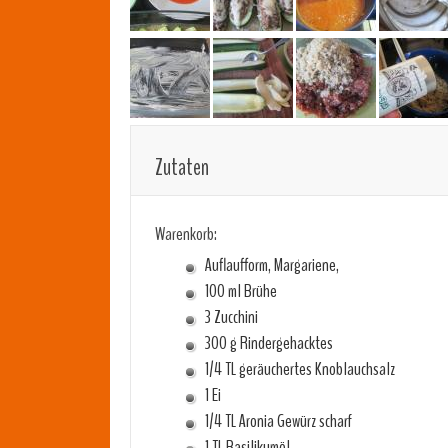
Zutaten
Warenkorb:
Auflaufform, Margariene,
100 ml Brühe
3 Zucchini
300 g Rindergehacktes
1/4 TL geräuchertes Knoblauchsalz
1 Ei
1/4 TL Aronia Gewürz scharf
1 TL Basilikumöl