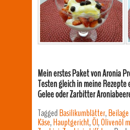
Mein erstes Paket von Aronia 
Testen gleich in meine Rezepte 
Gelee oder Zarbitter Aroniabee
Tagged
Basilikumblätter
,
Beilage
Käse
,
Hauptgericht
,
Öl
,
Olivenöl m