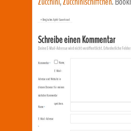
Zucchini
,
Zucchinischiffchen
.
Bookm
«
Bergisches Apfel-Sauerkraut
Schreibe einen Kommentar
Deine E-Mail-Adresse wird nicht veröffentlicht.
Erforderliche Felder
Name,
Kommentar
*
E-Mail-
Adresse und Website in
diesem Browser für meinen
nächsten Kommentar
speichern.
Name
*
E-Mail-Adresse
*