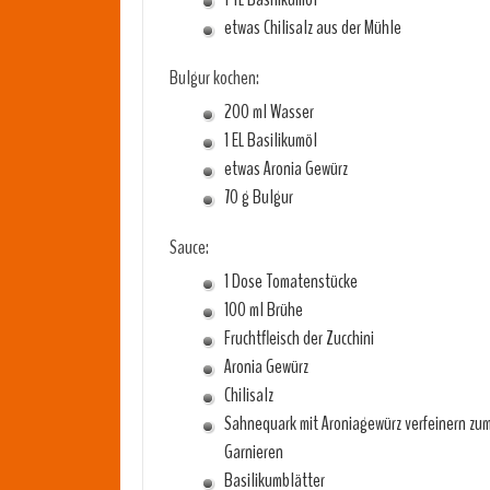
etwas Chilisalz aus der Mühle
Bulgur kochen:
200 ml Wasser
1 EL Basilikumöl
etwas Aronia Gewürz
70 g Bulgur
Sauce:
1 Dose Tomatenstücke
100 ml Brühe
Fruchtfleisch der Zucchini
Aronia Gewürz
Chilisalz
Sahnequark mit Aroniagewürz verfeinern zu
Garnieren
Basilikumblätter