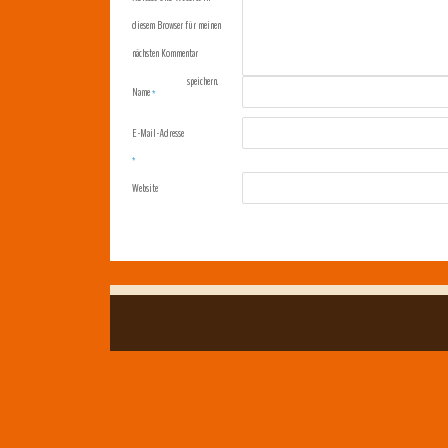
diesem Browser für meinen
nächsten Kommentar
speichern.
Name
*
E-Mail-Adresse
*
Website