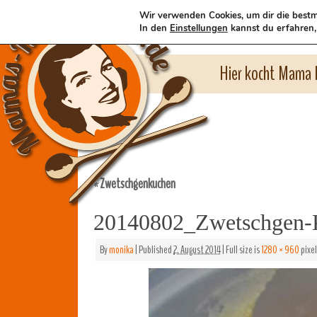
Wir verwenden Cookies, um dir die bestm
In den
Einstellungen
kannst du erfahren,
Hier kocht Mama l
Zwetschgenkuchen
«
20140802_Zwetschgen-
By
monika
|
Published
2. August 2014
|
Full size is
1280 × 960
pixel