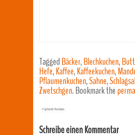
Tagged
Bäcker
,
Blechkuchen
,
Butt
Hefe
,
Kaffee
,
Kaffeekuchen
,
Mande
Pflaumenkuchen
,
Sahne
,
Schlags
Zwetschgen
.
Bookmark the
perma
«
Spitzkohl Rouladen
Schreibe einen Kommentar