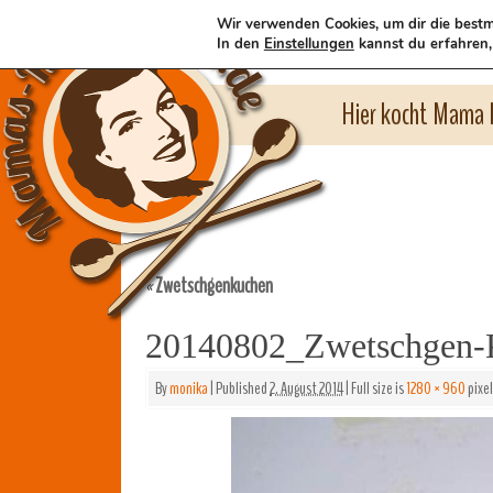
Wir verwenden Cookies, um dir die bestm
In den
Einstellungen
kannst du erfahren,
Hier kocht Mama l
Zwetschgenkuchen
«
20140802_Zwetschgen-
By
monika
|
Published
2. August 2014
|
Full size is
1280 × 960
pixel