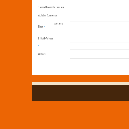
diesem Browser für meinen
nächsten Kommentar
speichern.
Name
*
E-Mail-Adresse
*
Website