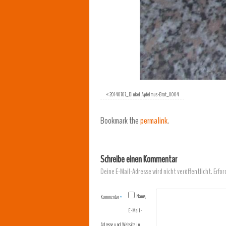
«
20140707_Dinkel Apfelmus-Brot_0004
Bookmark the
permalink
.
Schreibe einen Kommentar
Deine E-Mail-Adresse wird nicht veröffentlicht.
Erfor
Name,
Kommentar
*
E-Mail-
Adresse und Website in