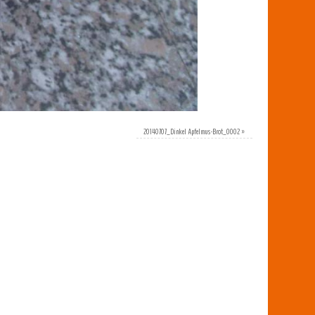
20140707_Dinkel Apfelmus-Brot_0002
»