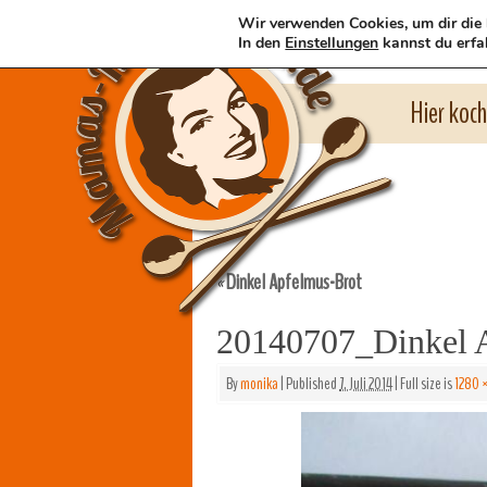
Wir verwenden Cookies, um dir die 
In den
Einstellungen
kannst du erfa
Hier koc
Dinkel Apfelmus-Brot
«
20140707_Dinkel 
By
monika
|
Published
7. Juli 2014
|
Full size is
1280 