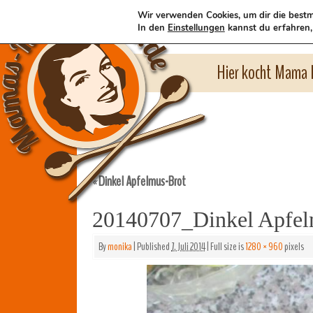
Wir verwenden Cookies, um dir die bestm
In den
Einstellungen
kannst du erfahren,
Hier kocht Mama l
Dinkel Apfelmus-Brot
«
20140707_Dinkel Apfel
By
monika
|
Published
7. Juli 2014
|
Full size is
1280 × 960
pixels