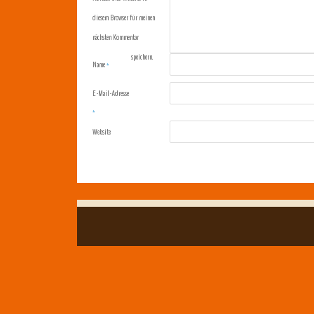
diesem Browser für meinen
nächsten Kommentar
speichern.
Name
*
E-Mail-Adresse
*
Website