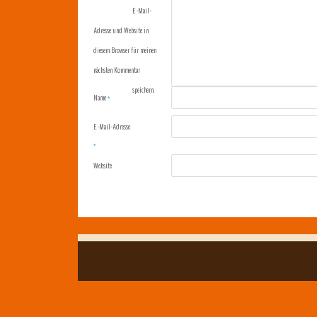
E-Mail-
Adresse und Website in
diesem Browser für meinen
nächsten Kommentar
speichern.
Name
*
E-Mail-Adresse
*
Website