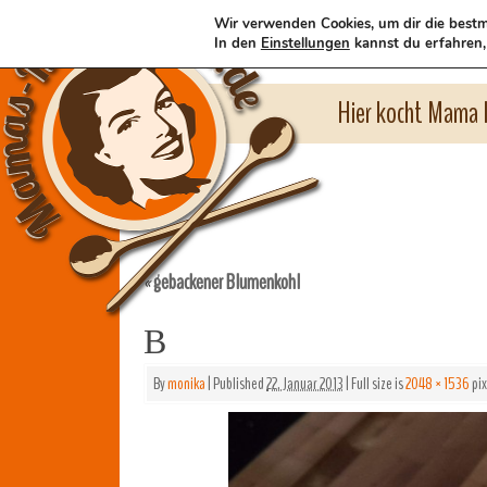
Wir verwenden Cookies, um dir die bestm
In den
Einstellungen
kannst du erfahren,
Hier kocht Mama l
gebackener Blumenkohl
«
B
By
monika
|
Published
22. Januar 2013
|
Full size is
2048 × 1536
pix