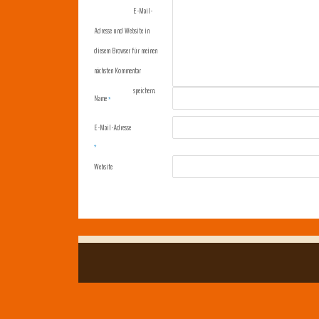
E-Mail-
Adresse und Website in
diesem Browser für meinen
nächsten Kommentar
speichern.
Name
*
E-Mail-Adresse
*
Website