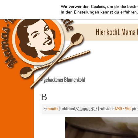
Wir verwenden Cookies, um dir die bestm
In den
Einstellungen
kannst du erfahren,
Hier kocht Mama l
gebackener Blumenkohl
«
B
By
monika
|
Published
22. Januar 2013
|
Full size is
1280 × 960
pixe