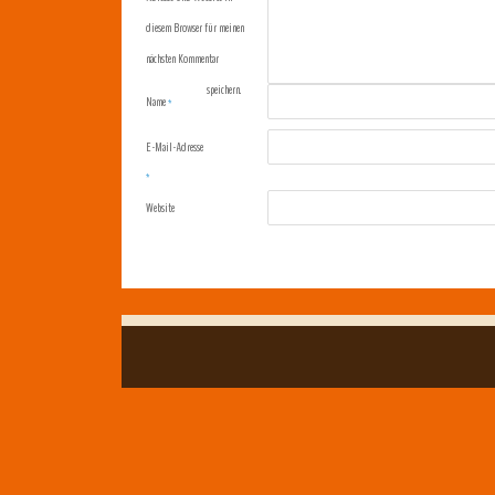
diesem Browser für meinen
nächsten Kommentar
speichern.
Name
*
E-Mail-Adresse
*
Website