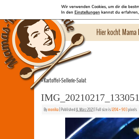
Wir verwenden Cookies, um dir die bestm
In den
Einstellungen
kannst du erfahren,
Hier kocht Mama l
Kartoffel-Sellerie-Salat
«
IMG_20210217_13305
By
monika
|
Published
4. März 2021
|
Full size is
1204 × 903
pixels