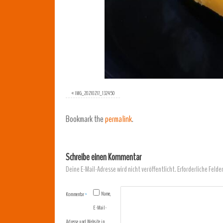
«
IMG_20210217_132450
Bookmark the
permalink
.
Schreibe einen Kommentar
Deine E-Mail-Adresse wird nicht veröffentlicht.
Erforderliche Felde
Name,
Kommentar
*
E-Mail-
Adresse und Website in