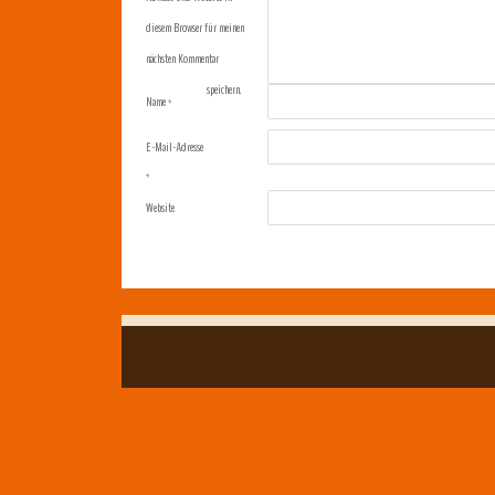
diesem Browser für meinen
nächsten Kommentar
speichern.
Name
*
E-Mail-Adresse
*
Website