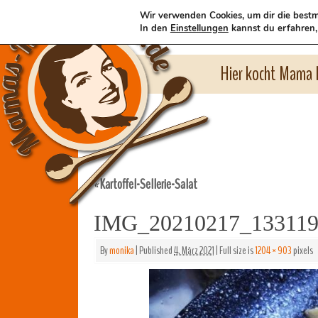
Wir verwenden Cookies, um dir die bestm
In den
Einstellungen
kannst du erfahren,
Hier kocht Mama l
Kartoffel-Sellerie-Salat
«
IMG_20210217_13311
By
monika
|
Published
4. März 2021
|
Full size is
1204 × 903
pixels