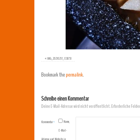
«
IMG_20210217_133051
Bookmark the
permalink
.
Schreibe einen Kommentar
Deine E-Mail-Adresse wird nicht veröffentlicht.
Erforderliche Felde
Name,
Kommentar
*
E-Mail-
Adresse und Website in