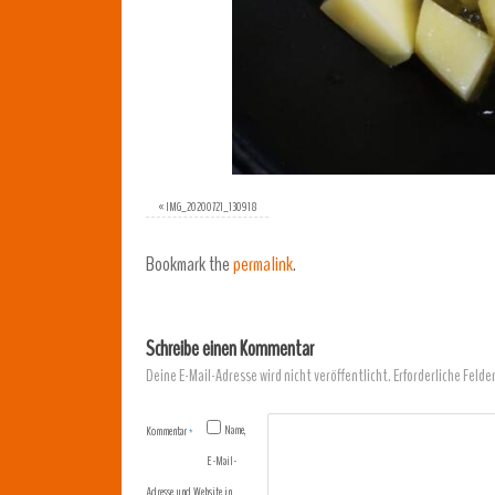
«
IMG_20200721_130918
Bookmark the
permalink
.
Schreibe einen Kommentar
Deine E-Mail-Adresse wird nicht veröffentlicht.
Erforderliche Felde
Name,
Kommentar
*
E-Mail-
Adresse und Website in