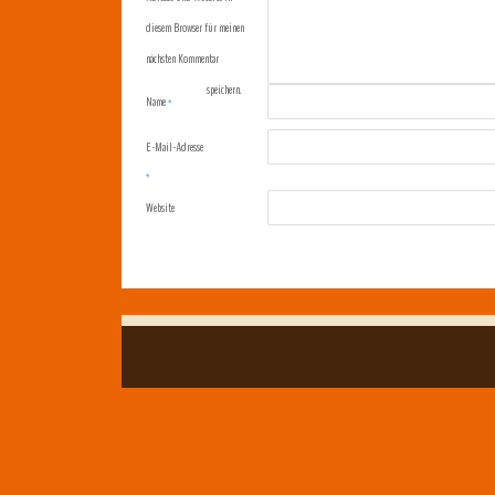
diesem Browser für meinen
nächsten Kommentar
speichern.
Name
*
E-Mail-Adresse
*
Website