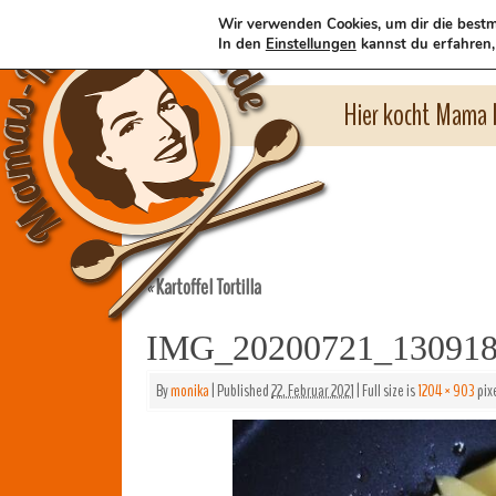
Wir verwenden Cookies, um dir die bestm
In den
Einstellungen
kannst du erfahren,
Hier kocht Mama l
Kartoffel Tortilla
«
IMG_20200721_13091
By
monika
|
Published
22. Februar 2021
|
Full size is
1204 × 903
pix