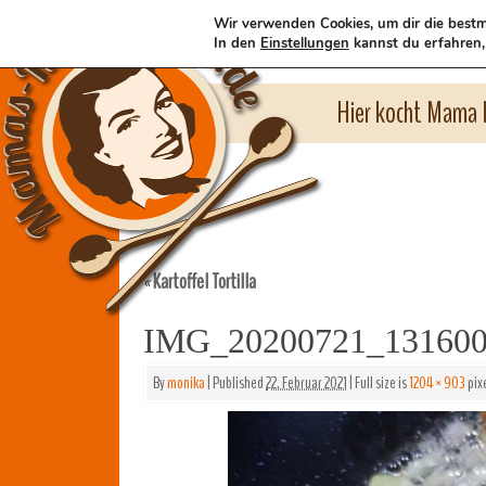
Wir verwenden Cookies, um dir die bestm
In den
Einstellungen
kannst du erfahren,
Hier kocht Mama l
Kartoffel Tortilla
«
IMG_20200721_13160
By
monika
|
Published
22. Februar 2021
|
Full size is
1204 × 903
pix