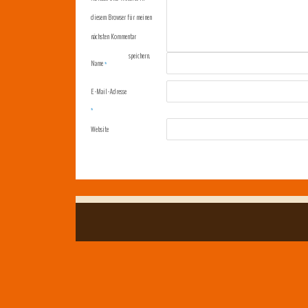
diesem Browser für meinen
nächsten Kommentar
speichern.
Name
*
E-Mail-Adresse
*
Website