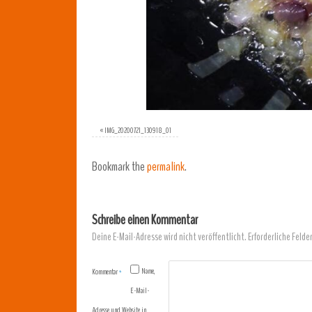
«
IMG_20200721_130918_01
Bookmark the
permalink
.
Schreibe einen Kommentar
Deine E-Mail-Adresse wird nicht veröffentlicht.
Erforderliche Felde
Name,
Kommentar
*
E-Mail-
Adresse und Website in