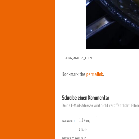
«
IMG_20200721_133119
Bookmark the
permalink
.
Schreibe einen Kommentar
Deine E-Mail-Adresse wird nicht veröffentlicht.
Erfor
Name,
Kommentar
*
E-Mail-
Adresse und Website in