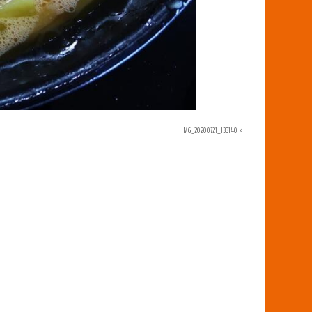
IMG_20200721_133140
»