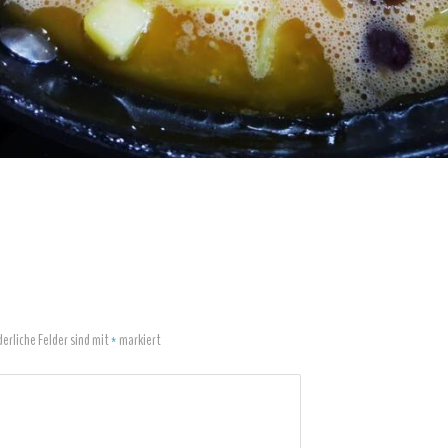
derliche Felder sind mit
*
markiert