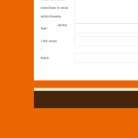
diesem Browser für meinen
nächsten Kommentar
speichern.
Name
*
E-Mail-Adresse
*
Website