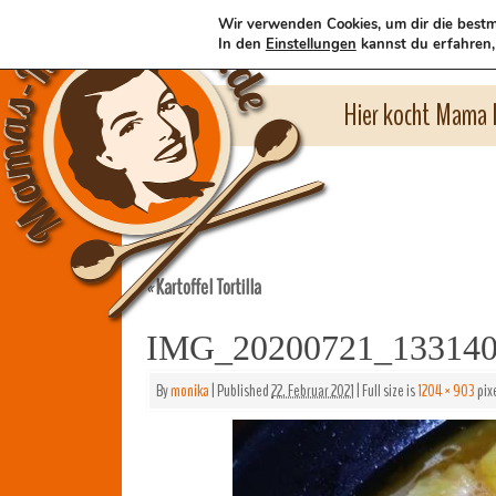
Wir verwenden Cookies, um dir die bestm
In den
Einstellungen
kannst du erfahren,
Hier kocht Mama l
Kartoffel Tortilla
«
IMG_20200721_13314
By
monika
|
Published
22. Februar 2021
|
Full size is
1204 × 903
pix