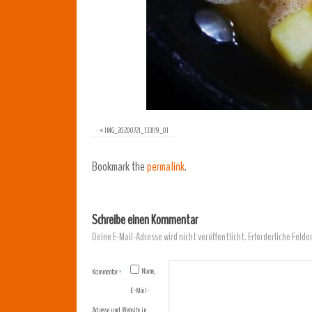
«
IMG_20200721_133119_01
Bookmark the
permalink
.
Schreibe einen Kommentar
Deine E-Mail-Adresse wird nicht veröffentlicht.
Erforderliche Felde
Name,
Kommentar
*
E-Mail-
Adresse und Website in