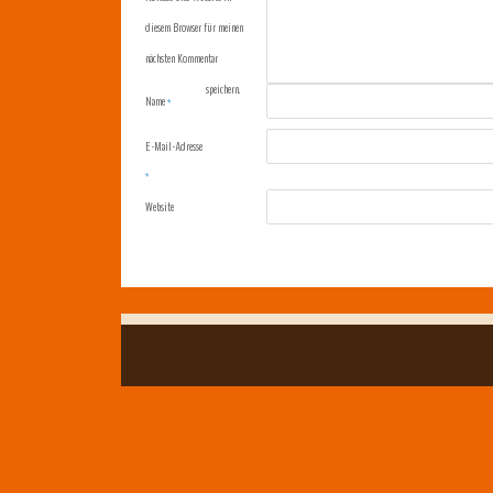
diesem Browser für meinen
nächsten Kommentar
speichern.
Name
*
E-Mail-Adresse
*
Website