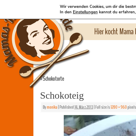
Wir verwenden Cookies, um dir die bestm
In den
Einstellungen
kannst du erfahren,
Hier kocht Mama l
Schokotorte
«
Schokoteig
By
monika
|
Published
14. März 2013
|
Full size is
1280 × 960
pixels