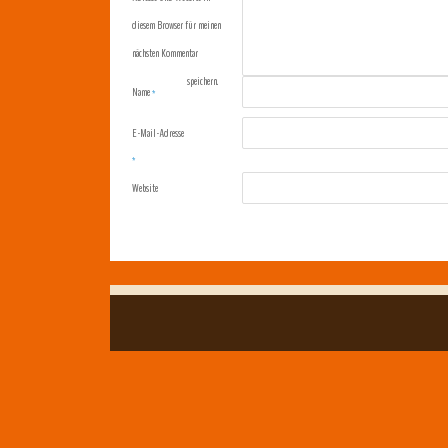
diesem Browser für meinen
nächsten Kommentar
speichern.
Name
*
E-Mail-Adresse
*
Website