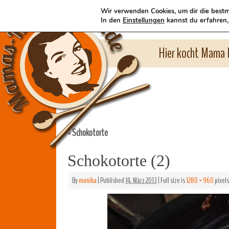
Wir verwenden Cookies, um dir die bestm
In den
Einstellungen
kannst du erfahren,
Hier kocht Mama l
Schokotorte
«
Schokotorte (2)
By
monika
|
Published
14. März 2013
|
Full size is
1280 × 960
pixels