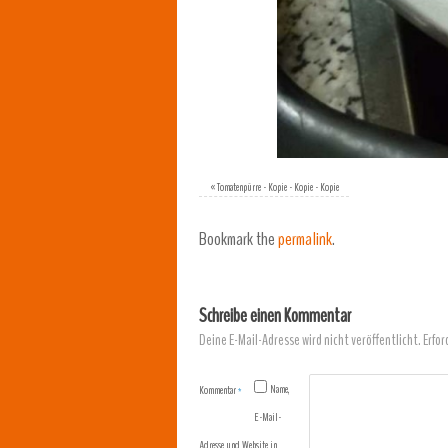
«
Tomatenpürre - Kopie - Kopie - Kopie
Bookmark the
permalink
.
Schreibe einen Kommentar
Deine E-Mail-Adresse wird nicht veröffentlicht.
Erfor
Name,
Kommentar
*
E-Mail-
Adresse und Website in