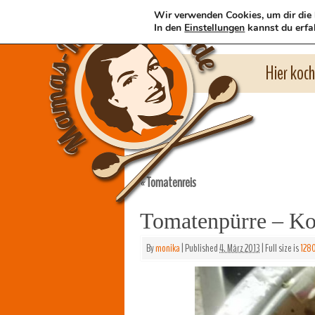
Wir verwenden Cookies, um dir die 
In den
Einstellungen
kannst du erfa
Hier koc
Tomatenreis
«
Tomatenpürre – Ko
By
monika
|
Published
4. März 2013
|
Full size is
128