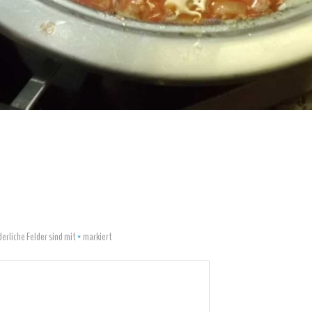
derliche Felder sind mit
*
markiert