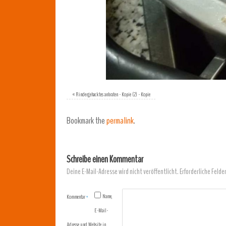
«
Rindergehacktes anbraten - Kopie (2) - Kopie
Bookmark the
permalink
.
Schreibe einen Kommentar
Deine E-Mail-Adresse wird nicht veröffentlicht.
Erforderliche Felde
Name,
Kommentar
*
E-Mail-
Adresse und Website in