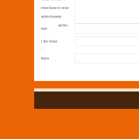
diesem Browser für meinen
nächsten Kommentar
speichern.
Name
*
E-Mail-Adresse
*
Website