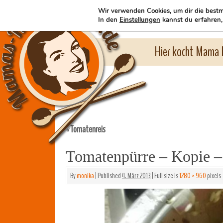
Wir verwenden Cookies, um dir die bestm
In den
Einstellungen
kannst du erfahren,
Hier kocht Mama l
Tomatenreis
«
Tomatenpürre – Kopie –
By
monika
|
Published
4. März 2013
|
Full size is
1280 × 960
pixels