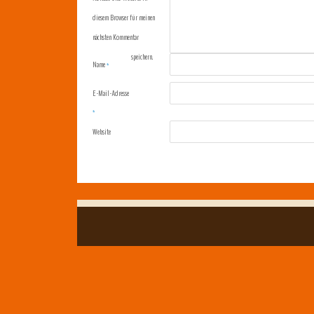
diesem Browser für meinen
nächsten Kommentar
speichern.
Name
*
E-Mail-Adresse
*
Website