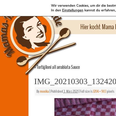
Wir verwenden Cookies, um dir die bestm
In den
Einstellungen
kannst du erfahren,
Hier kocht Mama l
Tortiglioni all arrabiata Sauce
«
IMG_20210303_13242
By
monika
|
Published
3. März 2021
|
Full size is
1204 × 903
pixels